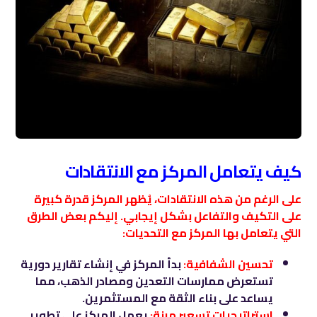
كيف يتعامل المركز مع الانتقادات
على الرغم من هذه الانتقادات، يُظهر المركز قدرة كبيرة
على التكيف والتفاعل بشكل إيجابي. إليكم بعض الطرق
التي يتعامل بها المركز مع التحديات:
تحسين الشفافية:
بدأ المركز في إنشاء تقارير دورية
تستعرض ممارسات التعدين ومصادر الذهب، مما
يساعد على بناء الثقة مع المستثمرين.
استراتيجيات تسعير مرنة:
يعمل المركز على تطوير