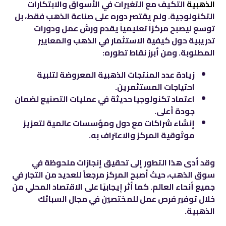
الذهبية
التكيف مع التغيرات في الأسواق والابتكارات
التكنولوجية. ولم يقتصر دوره على صناعة الذهب فقط، بل
توسع ليصبح مركزاً تعليمياً يقدم ورش عمل ودورات
تدريبية حول كيفية الاستثمار في الذهب والمعايير
المطلوبة. ومن أبرز نقاط تطوره:
زيادة عدد المنتجات الذهبية المعروضة لتلبية
احتياجات المستثمرين.
اعتماد تكنولوجيا حديثة في عمليات التصنيع لضمان
جودة أعلى.
إنشاء شراكات مع دول ومؤسسات عالمية لتعزيز
موثوقية المركز والاعتراف به.
وقد أدى هذا التطور إلى تحقيق إنجازات ملحوظة في
سوق الذهب، حيث أصبح المركز مرجعاً للعديد من التجار في
جميع أنحاء العالم. كما أثر إيجابيًا على الاقتصاد المحلي من
خلال توفير فرص عمل للمختصين في مجال السبائك
الذهبية.