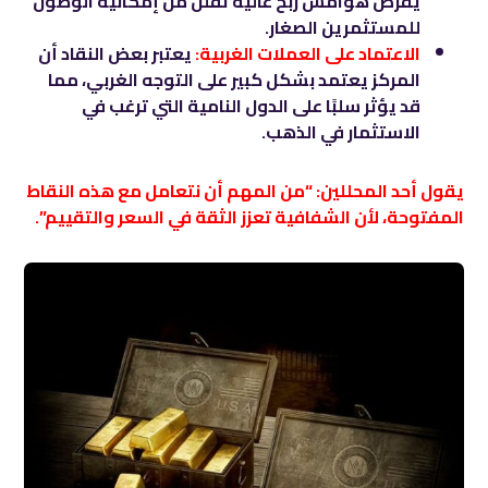
يفرض هوامش ربح عالية تقلل من إمكانية الوصول
للمستثمرين الصغار.
الاعتماد على العملات الغربية:
يعتبر بعض النقاد أن
المركز يعتمد بشكل كبير على التوجه الغربي، مما
قد يؤثر سلبًا على الدول النامية التي ترغب في
الاستثمار في الذهب.
يقول أحد المحللين: “من المهم أن نتعامل مع هذه النقاط
المفتوحة، لأن الشفافية تعزز الثقة في السعر والتقييم”.