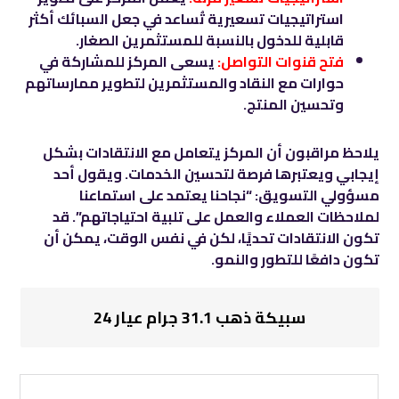
استراتيجيات تسعيرية تُساعد في جعل السبائك أكثر
قابلية للدخول بالنسبة للمستثمرين الصغار.
فتح قنوات التواصل:
يسعى المركز للمشاركة في
حوارات مع النقاد والمستثمرين لتطوير ممارساتهم
وتحسين المنتج.
يلاحظ مراقبون أن المركز يتعامل مع الانتقادات بشكل
إيجابي ويعتبرها فرصة لتحسين الخدمات. ويقول أحد
مسؤولي التسويق: “نجاحنا يعتمد على استماعنا
لملاحظات العملاء والعمل على تلبية احتياجاتهم”. قد
تكون الانتقادات تحديًا، لكن في نفس الوقت، يمكن أن
تكون دافعًا للتطور والنمو.
سبيكة ذهب 31.1 جرام عيار 24