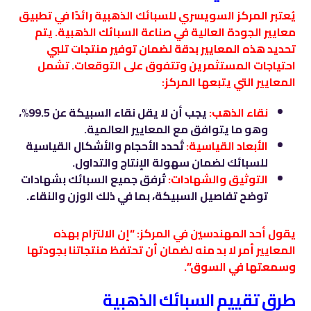
يُعتبر المركز السويسري للسبائك الذهبية رائدًا في تطبيق
معايير الجودة العالية في صناعة السبائك الذهبية. يتم
تحديد هذه المعايير بدقة لضمان توفير منتجات تلبي
احتياجات المستثمرين وتتفوق على التوقعات. تشمل
المعايير التي يتبعها المركز:
نقاء الذهب:
يجب أن لا يقل نقاء السبيكة عن 99.5%،
وهو ما يتوافق مع المعايير العالمية.
الأبعاد القياسية:
تُحدد الأحجام والأشكال القياسية
للسبائك لضمان سهولة الإنتاج والتداول.
التوثيق والشهادات:
تُرفق جميع السبائك بشهادات
توضح تفاصيل السبيكة، بما في ذلك الوزن والنقاء.
يقول أحد المهندسين في المركز: “إن الالتزام بهذه
المعايير أمر لا بد منه لضمان أن تحتفظ منتجاتنا بجودتها
وسمعتها في السوق”.
طرق تقييم السبائك الذهبية