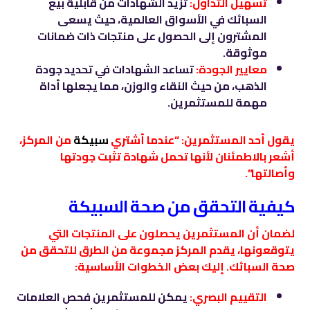
تسهيل التداول:
تزيد الشهادات من قابلية بيع
السبائك في الأسواق العالمية، حيث يسعى
المشترون إلى الحصول على منتجات ذات ضمانات
موثوقة.
معايير الجودة:
تساعد الشهادات في تحديد جودة
الذهب، من حيث النقاء والوزن، مما يجعلها أداة
مهمة للمستثمرين.
يقول أحد المستثمرين: “عندما أشتري
سبيكة
من المركز،
أشعر بالاطمئنان لأنها تحمل شهادة تثبت جودتها
وأصالتها”.
كيفية التحقق من صحة السبيكة
لضمان أن المستثمرين يحصلون على المنتجات التي
يتوقعونها، يقدم المركز مجموعة من الطرق للتحقق من
صحة السبائك. إليك بعض الخطوات الأساسية:
التقييم البصري:
يمكن للمستثمرين فحص العلامات