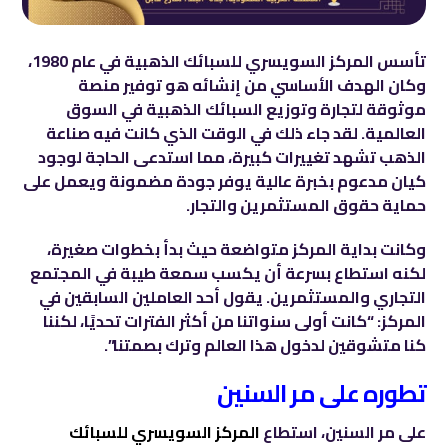
تأسس المركز السويسري للسبائك الذهبية في عام 1980،
وكان الهدف الأساسي من إنشائه هو توفير منصة
موثوقة لتجارة وتوزيع السبائك الذهبية في السوق
العالمية. لقد جاء ذلك في الوقت الذي كانت فيه صناعة
الذهب تشهد تغييرات كبيرة، مما استدعى الحاجة لوجود
كيان مدعوم بخبرة عالية يوفر جودة مضمونة ويعمل على
حماية حقوق المستثمرين والتجار.
وكانت بداية المركز متواضعة حيث بدأ بخطوات صغيرة،
لكنه استطاع بسرعة أن يكسب سمعة طيبة في المجتمع
التجاري والمستثمرين. يقول أحد العاملين السابقين في
المركز: “كانت أولى سنواتنا من أكثر الفترات تحديًا، لكننا
كنا متشوقين لدخول هذا العالم وترك بصمتنا”.
تطوره على مر السنين
على مر السنين، استطاع
المركز السويسري للسبائك