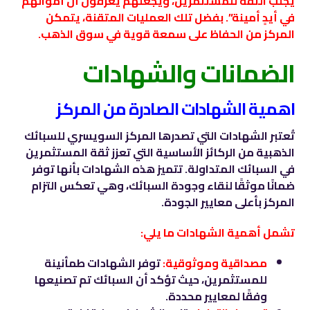
يجلب الثقة للمستثمرين، ويجعلهم يعرفون أن أموالهم
في أيدٍ أمينة”. بفضل تلك العمليات المتقنة، يتمكن
المركز من الحفاظ على سمعة قوية في سوق الذهب.
الضمانات والشهادات
اهمية الشهادات الصادرة من المركز
تُعتبر الشهادات التي تصدرها المركز السويسري للسبائك
الذهبية من الركائز الأساسية التي تعزز ثقة المستثمرين
في السبائك المتداولة. تتميز هذه الشهادات بأنها توفر
ضمانًا موثقًا لنقاء وجودة السبائك، وهي تعكس التزام
المركز بأعلى معايير الجودة.
تشمل أهمية الشهادات ما يلي:
مصداقية وموثوقية:
توفر الشهادات طمأنينة
للمستثمرين، حيث تؤكد أن السبائك تم تصنيعها
وفقًا لمعايير محددة.