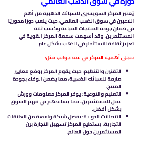
دوره في سوق الذهب العالمي
يُعتبر المركز السويسري للسبائك الذهبية من أهم
اللاعبين في سوق الذهب العالمي، حيث يلعب دورًا محوريًا
في ضمان جودة المنتجات المباعة وكسب ثقة
المستثمرين. وقد أسهمت سمعة المركز القوية في
تعزيز ثقافة الاستثمار في الذهب بشكل عام.
تتجلى أهمية المركز في عدة جوانب مثل:
التقنين والتنظيم: حيث يقوم المركز بوضع معايير
صارمة للسبائك الذهبية، مما يضمن الوفاء بجودة
المنتج.
التعليم والتوعية: يوفر المركز معلومات وورش
عمل للمستثمرين، مما يساعدهم في فهم السوق
بشكل أفضل.
الاتصالات الدولية: بفضل شبكة واسعة من العلاقات
التجارية، يستطيع المركز تسهيل التجارة بين
المستثمرين حول العالم.