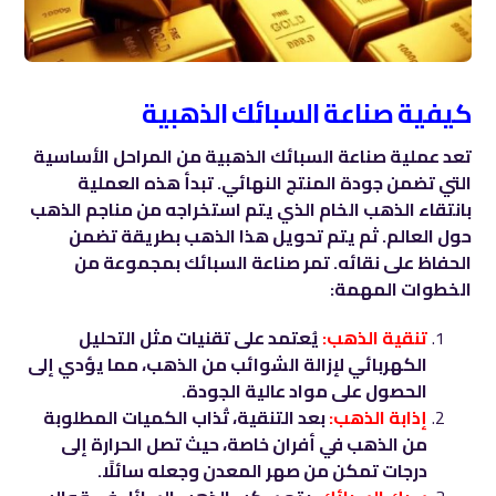
كيفية صناعة السبائك الذهبية
تعد عملية صناعة السبائك الذهبية من المراحل الأساسية
التي تضمن جودة المنتج النهائي. تبدأ هذه العملية
بانتقاء الذهب الخام الذي يتم استخراجه من مناجم الذهب
حول العالم. ثم يتم تحويل هذا الذهب بطريقة تضمن
الحفاظ على نقائه. تمر صناعة السبائك بمجموعة من
الخطوات المهمة:
تنقية الذهب:
يُعتمد على تقنيات مثل التحليل
الكهربائي لإزالة الشوائب من الذهب، مما يؤدي إلى
الحصول على مواد عالية الجودة.
إذابة الذهب:
بعد التنقية، تُذاب الكميات المطلوبة
من الذهب في أفران خاصة، حيث تصل الحرارة إلى
درجات تمكن من صهر المعدن وجعله سائلًا.