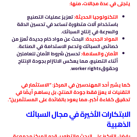
يتجلى في عدة مجالات، منها:
التكنولوجيا الحديثة:
تعزيز عمليات التصنيع
باستخدام آلات متطورة تساعد في تحسين الدقة
والسرعة في إنتاج السبائك.
المواد الجديدة:
البحث عن مواد خام جديدة تُعزز من
خصائص السبائك وتدعم الاستدامة في الصناعة.
الأمان والسلامة:
تحسين شروط الأمان للعاملين
أثناء التصنيع، مما يعكس الالتزام بجودة الإنتاج
وحقوقworker rights.
كما يشير أحد المهندسين في المركز: “الاستثمار في
التقنيات لا يعزز فقط جودة المنتج، بل يساهم أيضًا في
تحقيق كفاءة أكبر، مما يعود بالفائدة على المستثمرين”.
الابتكارات الأخيرة في مجال السبائك
الذهبية
بفضل التركيز على البحث والتطوير، قدم المركز مجموعة