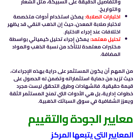
والتفاصيل الدقيقة على السبيكة، مثل الشعار
والتواريخ.
اختبارات الصلابة:
يمكن استخدام أدوات متخصصة
لاختبار صلابة المعدن، حيث إن الذهب النقي قد يظهر
اختلافات عند إجراء الاختبار.
تحليل معتمد:
يمكن إجراء تحليل كيميائي بواسطة
مختبرات معتمدة للتأكد من نسبة الذهب والمواد
المضافة.
من المهم أن يكون المستثمر على دراية بهذه الإجراءات،
حيث تزيد من حماية استثماراته وتضمن له الحصول على
قيمة حقيقية. فالشهادات وطرق التحقق ليست مجرد
خطوات إدارية، بل هي الأدوات التي تمنح المستثمر الثقة
ويعزز الشفافية في سوق السبائك الذهبية.
معايير الجودة والتقييم
المعايير التي يتبعها المركز