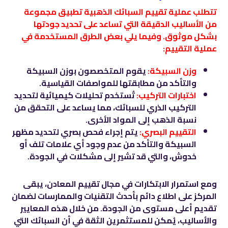
تتطلب عملية تقييم السبائك الذهبية تطبيق مجموعة
من الأساليب الدقيقة التي تساعد على تحديد جودتها
بشكل موثوق. وفيما يلي بعض الطرق المستخدمة في
عملية التقييم:
وزن السبيكة:
يقوم المتخصصون بوزن السبيكة
والتأكد من مطابقتها للمواصفات القياسية.
اختبارات التركيب:
تُستخدم تحليلات كيميائية لتحديد
التركيب الذري للسبائك، مما يساعد على التحقق من
نسبة الذهب إلى المواد الأخرى.
التقييم البصري:
يتم إجراء فحص بصري لتحديد مظهر
السبيكة والتأكد من عدم وجود أي علامات تلف أو
خدوش، والتي قد تشير إلى مشكلات في الجودة.
ومع استمرار الابتكارات في مجال تقييم المعادن، يبقى
المركز على اطلاع دائم بأحدث التقنيات والممارسات لضمان
تقديم أعلى مستوى من الجودة. من خلال هذه المعايير
والأساليب، يُمكن للمستثمرين الثقة في أن السبائك التي