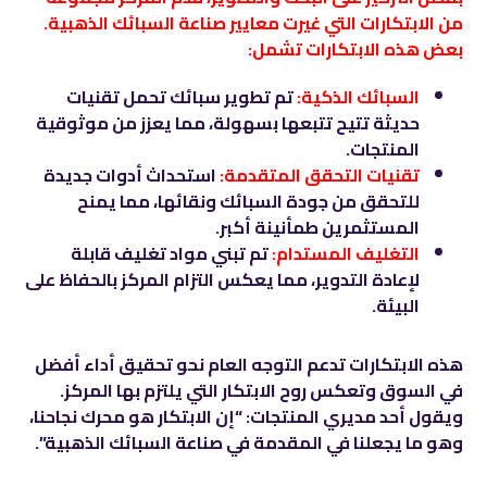
من الابتكارات التي غيرت معايير صناعة السبائك الذهبية.
بعض هذه الابتكارات تشمل:
السبائك الذكية:
تم تطوير سبائك تحمل تقنيات
حديثة تتيح تتبعها بسهولة، مما يعزز من موثوقية
المنتجات.
تقنيات التحقق المتقدمة:
استحداث أدوات جديدة
للتحقق من جودة السبائك ونقائها، مما يمنح
المستثمرين طمأنينة أكبر.
التغليف المستدام:
تم تبني مواد تغليف قابلة
لإعادة التدوير، مما يعكس التزام المركز بالحفاظ على
البيئة.
هذه الابتكارات تدعم التوجه العام نحو تحقيق أداء أفضل
في السوق وتعكس روح الابتكار التي يلتزم بها المركز.
ويقول أحد مديري المنتجات: “إن الابتكار هو محرك نجاحنا،
وهو ما يجعلنا في المقدمة في صناعة السبائك الذهبية”.