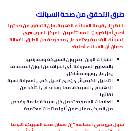
طرق التحقق من صحة السبائك
بالنظر إلى قيمة السبائك الذهبية، فإن التحقق من صحتها
أصبح أمرًا ضروريًا للمستثمرين. المركز السويسري
للسبائك الذهبية يعتمد على مجموعة من الطرق الفعالة
لضمان أن السبائك أصلية:
اختبارات الوزن: يتم وزن السبيكة ومقارنتها
بالمعايير المعروفة. أي انحراف عن الوزن المحدد قد
يدل على وجود مشاكل.
التحليل الكيميائي: يُجرى تحليل كمي لمعرفة نسبة
الذهب في السبيكة، مما يساعد في التأكد من
نقائها.
العلامات المميزة: تحمل كل سبيكة علامة وفحص
من المركز، مما يضمن أنها منتجات معتمدة.
تقول خبيره في الصناعة: “إن ضمان صحة السبيكة هو ما